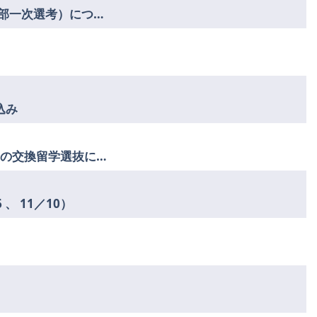
2025年度文学部推薦 卒業生代表・答辞の選考（文学部一次選考）について
込み
国立台湾大学文学部 2025年度（2026-2027）大学院生の交換留学選抜に関する要項
 11／10）