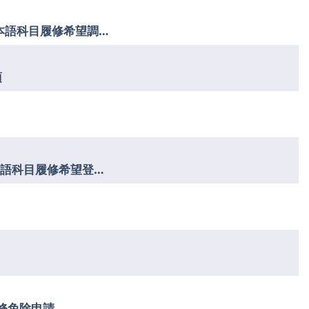
夏季集中講義（夏季課程）第２次 他学科学生向け日本語科目履修希望調査（6/10－16）
項
夏季講習（夏季集中講義）第1期 他学科学生向け日本語科目履修希望登録（4月30日～5月6日）
履修免除申請