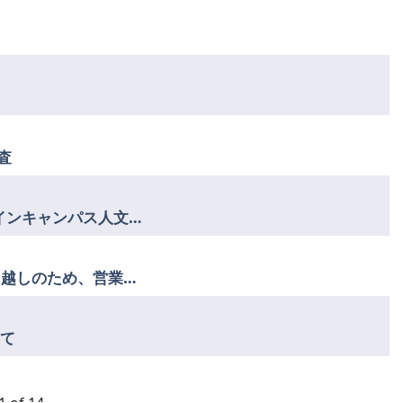
査
【移転のお知らせ】日本語学科オフィスは本日からメインキャンパス人文館4階433室に移転
【お知らせ】日本語学科オフィスは8/26-8/28まで引っ越しのため、営業休止
いて
1 of 14