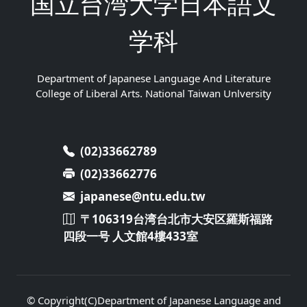
国立台湾大学日本語文
学科
Department of Japanese Language And Literature
College of Liberal Arts. National Taiwan Unlversity
(02)33662789
(02)33662776
japanese@ntu.edu.tw
〒106319台湾台北市大安区羅斯福路
四段一号 人文館4樓433室
© Copyright(C)Department of Japanese Language and