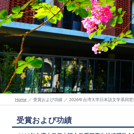
Home
／ 受賞および功績 ／ 2026年台湾大学日本語文学系同
受賞および功績