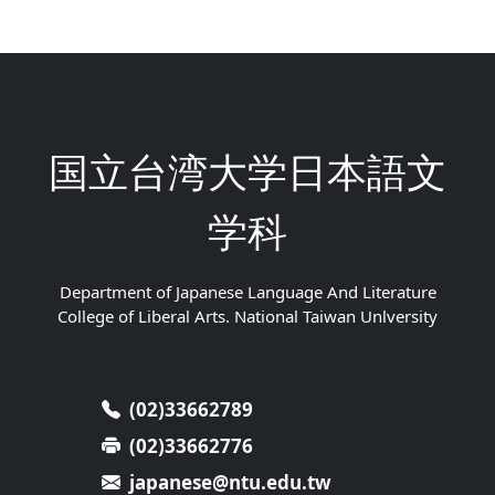
国立台湾大学日本語文
学科
Department of Japanese Language And Literature
College of Liberal Arts. National Taiwan Unlversity
(02)33662789
(02)33662776
japanese@ntu.edu.tw