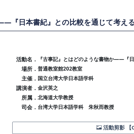
——『日本書紀』との比較を通じて考え
活動名．
『古事記』とはどのような書物か——『
場所．
普通教室館202教室
主催．
国立台湾大学日本語学科
講演者．
金沢英之
所属．
北海道大学教授
司会．
台湾大学日本語学科 朱秋而教授
活動剪影 【G