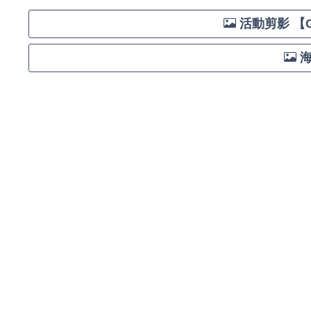
活動剪影 【G
海