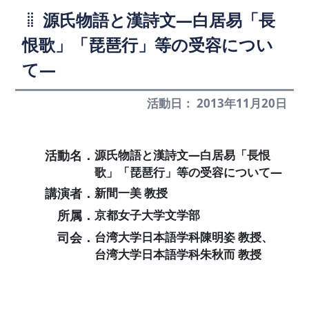
源氏物語と漢詩文―白居易「長
恨歌」「琵琶行」等の受容につい
て―
活動日： 2013年11月20日
活動名．
源氏物語と漢詩文―白居易「長恨
歌」「琵琶行」等の受容について―
講演者．
新間一美 教授
所属．
京都女子大学文学部
司会．
台湾大学日本語学科陳明姿 教授、
台湾大学日本語学科朱秋而 教授