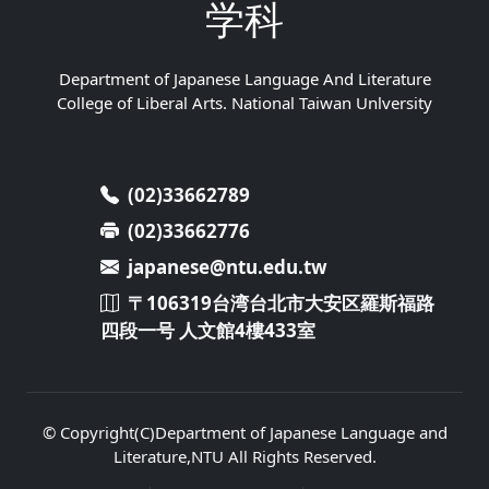
学科
Department of Japanese Language And Literature
College of Liberal Arts. National Taiwan Unlversity
(02)33662789
(02)33662776
japanese@ntu.edu.tw
〒106319台湾台北市大安区羅斯福路
四段一号 人文館4樓433室
© Copyright(C)Department of Japanese Language and
Literature,NTU All Rights Reserved.