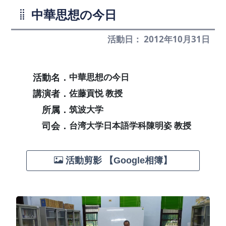
中華思想の今日
活動日： 2012年10月31日
活動名．
中華思想の今日
講演者．
佐藤貢悦 教授
所属．
筑波大学
司会．
台湾大学日本語学科陳明姿 教授
活動剪影 【Google相簿】