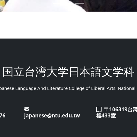
国立台湾大学日本語文学科
anese Language And Literature College of Liberal Arts. National
〒106319
76
japanese@ntu.edu.tw
樓433室