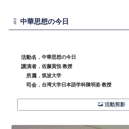
中華思想の今日
活動名．
中華思想の今日
講演者．
佐藤貢悦 教授
所属．
筑波大学
司会．
台湾大学日本語学科陳明姿 教授
活動剪影 【