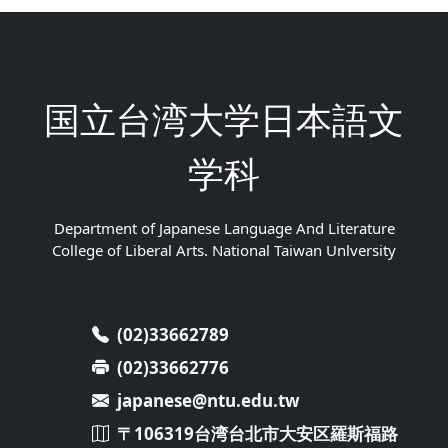
国立台湾大学日本語文
学科
Department of Japanese Language And Literature
College of Liberal Arts. National Taiwan Unlversity
(02)33662789
(02)33662776
japanese@ntu.edu.tw
〒106319台湾台北市大安区羅斯福路