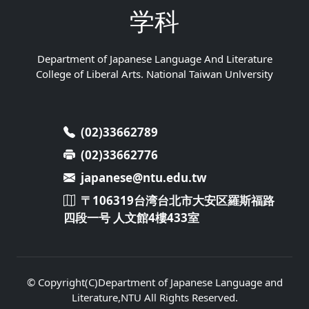
学科
Department of Japanese Language And Literature
College of Liberal Arts. National Taiwan Unlversity
(02)33662789
(02)33662776
japanese@ntu.edu.tw
〒106319台湾台北市大安区羅斯福路
四段一号 人文館4樓433室
© Copyright(C)Department of Japanese Language and
Literature,NTU All Rights Reserved.