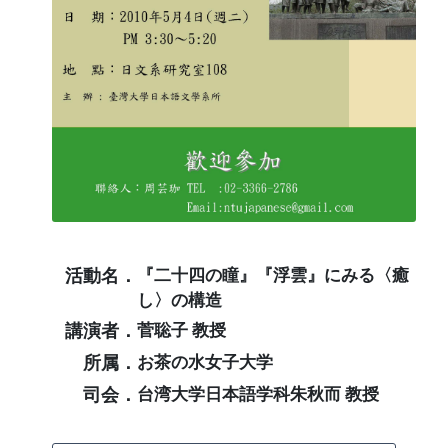
活動名．
『二十四の瞳』『浮雲』にみる〈癒
し〉の構造
講演者．
菅聡子 教授
所属．
お茶の水女子大学
司会．
台湾大学日本語学科朱秋而 教授