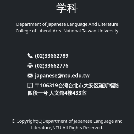
学科
Department of Japanese Language And Literature
College of Liberal Arts. National Taiwan Unlversity
(02)33662789
(02)33662776
japanese@ntu.edu.tw
〒106319台湾台北市大安区羅斯福路
四段一号 人文館4樓433室
© Copyright(C)Department of Japanese Language and
Literature,NTU All Rights Reserved.