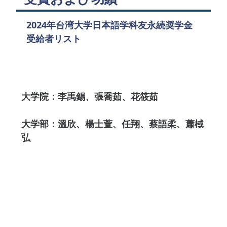
2024年台湾大学日本語学科友永続奨学金
受給者リスト
大学院：李禹錫、張喬茹、花筱茹
大学部：溫欣、楊士萱、任翔、蔡語柔、蕭棫
弘