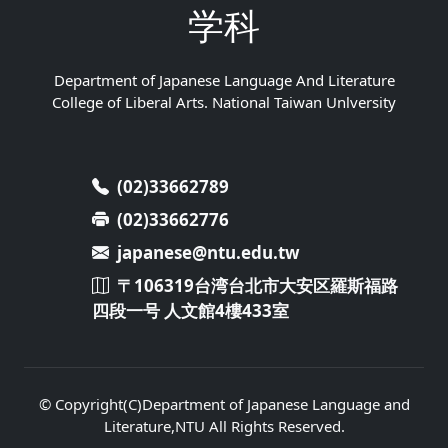
学科
Department of Japanese Language And Literature
College of Liberal Arts. National Taiwan Unlversity
(02)33662789
(02)33662776
japanese@ntu.edu.tw
〒106319台湾台北市大安区羅斯福路
四段一号 人文館4樓433室
© Copyright(C)Department of Japanese Language and
Literature,NTU All Rights Reserved.