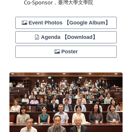
Co-Sponsor．
臺灣大學文學院
Event Photos 【Google Album】
Agenda 【Download】
Poster
Previous
Next