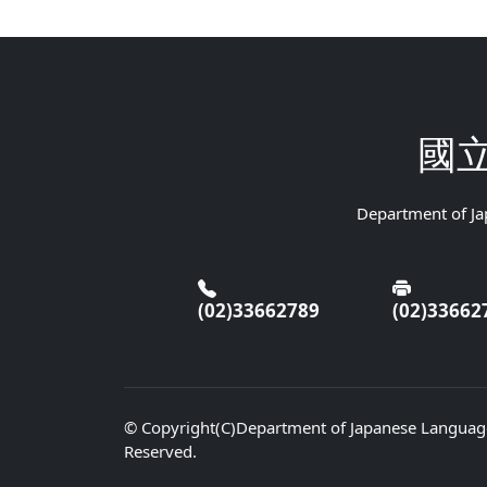
國
Department of Jap
(02)33662789
(02)33662
© Copyright(C)Department of Japanese Language
Reserved.