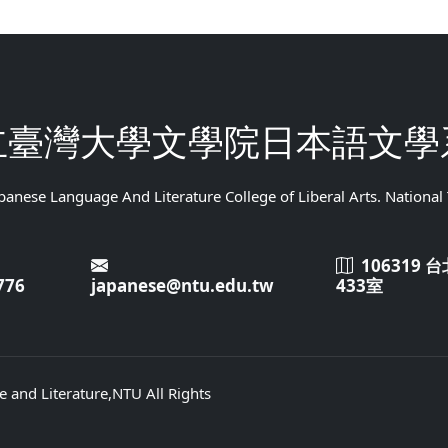
立臺灣大學文學院日本語文學
anese Language And Literature College of Liberal Arts. National
106319
776
japanese@ntu.edu.tw
433室
 and Literature,NTU All Rights