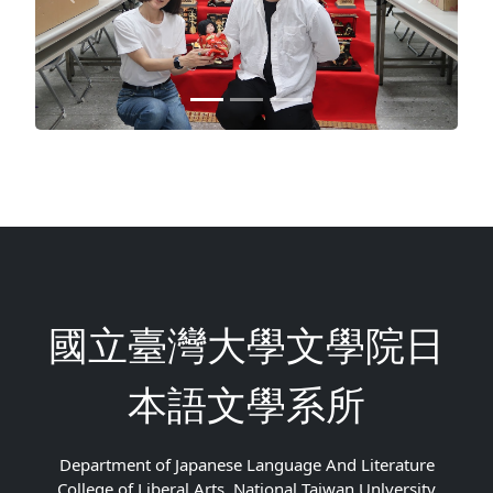
Previous
Next
國立臺灣大學文學院日
本語文學系所
Department of Japanese Language And Literature
College of Liberal Arts. National Taiwan Unlversity