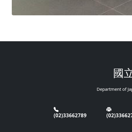
國
Department of Jap
(02)33662789
(02)33662