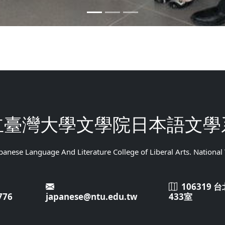
立臺灣大學文學院日本語文學
anese Language And Literature College of Liberal Arts. National
106319
776
japanese@ntu.edu.tw
433室