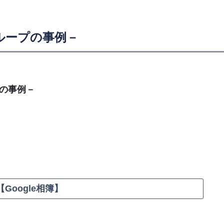
ループの事例－
の事例－
Google相簿】