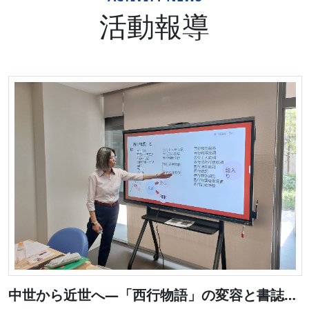
活動報導
中世から近世へ―「西行物語」の変容と書誌学の実践―
從江戶到令和：傳統和服與和洋折衷的