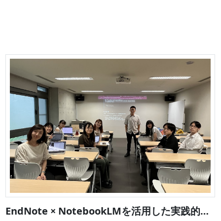
EndNote × NotebookLMを活用した実践的な文献ワークフロー ー収集・管理・産出ー