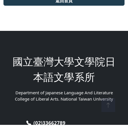
返回首頁
國立臺灣大學文學院日
本語文學系所
Department of Japanese Language And Literature
College of Liberal Arts. National Taiwan Unlversity
(02)33662789