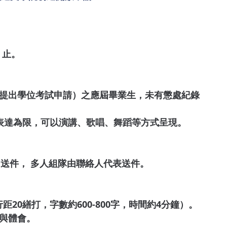
）止。
提出學位考試申請）之應屆畢業生，未有懲處紀錄
表達為限，可以演講、歌唱、舞蹈等方式呈現。
w報名送件， 多人組隊由聯絡人代表送件。
距20繕打，字數約600-800字，時間約4分鐘）。
與體會。