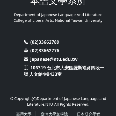
本語文學系所
Department of Japanese Language And Literature
College of Liberal Arts. National Taiwan Unlversity
(02)33662789
(02)33662776
japanese@ntu.edu.tw
106319 台北市大安區羅斯褔路四段一
號 人文館4樓433室
© Copyright(C)Department of Japanese Language and
Literature,NTU All Rights Reserved.
臺灣大學
臺灣大學文學院
日本研究學程