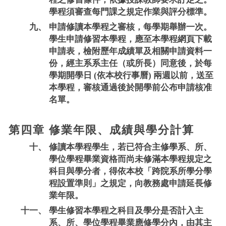
學程須審查每門課之規定作業與評分標準。
九、
申請修讀本學程之審核，每學期舉辦一次。
學生申請修習本學程，應至本學程網頁下載
申請表，檢附歷年成績單及相關申請資料一
份，經主系系主任（或所長）同意後，於每
學期開學日 (依本校行事曆) 兩週以前，送至
本學程，審核通過後於開學前公布申請核准
名單。
第四章 修業年限、成績與學分計算
十、
修讀本學程學生，若已符合主修學系、所、
學位學程畢業資格而尚未修滿本學程規定之
科目與學分者，得依本校「跨院系所學分學
程設置準則」之規定，向教務處申請延長修
業年限。
十一、
學生修習本學程之科目及學分是否計入主
系、所、學位學程畢業應修學分內，由其主